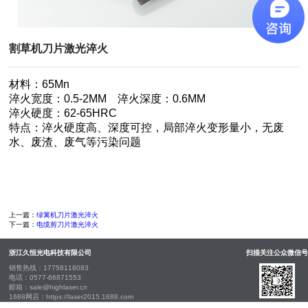
割草机刀片激光淬火
材料：65Mn
淬火宽度：0.5-2MM 淬火深度：0.6MM
淬火硬度：62-65HRC
特点：淬火硬度高、深度可控，局部淬火变形量小，无废
水、废渣、废气等污染问题
上一篇：
绿篱机刀片激光淬火
下一篇：
电缆剪刀片激光淬火
浙江久恒光电科技有限公司
扫描关注公众微信号
销售热线：
17758118083
电话：
0577-66871553
邮箱：
sale@highlaser.cn
1688网店：
https://laser2015.1688.com
总公司地址
：浙江省瑞安市阁巷新区东二路138号32幢